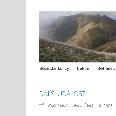
Running zone
Běhejte s radostí!
Skip
Běžecké kurzy
Lekce
Běháček
to
content
DALŠÍ UDÁLOST
Začátečníci | úterý
: Úterý 1. 9. 2026 