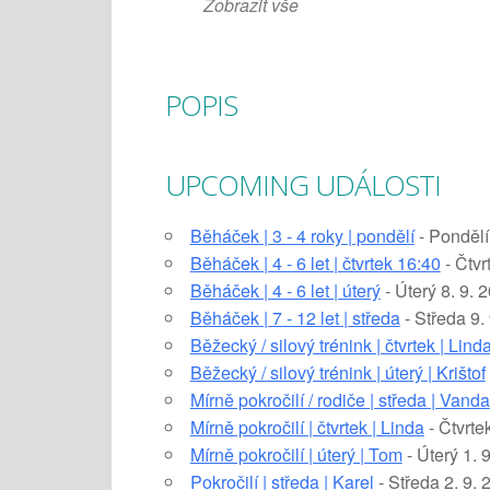
Zobrazit vše
POPIS
UPCOMING UDÁLOSTI
Běháček | 3 - 4 roky | pondělí
- Pondělí
Běháček | 4 - 6 let | čtvrtek 16:40
- Čtvr
Běháček | 4 - 6 let | úterý
- Úterý 8. 9. 
Běháček | 7 - 12 let | středa
- Středa 9.
Běžecký / silový trénink | čtvrtek | Lind
Běžecký / silový trénink | úterý | Krištof
Mírně pokročilí / rodiče | středa | Vanda
Mírně pokročilí | čtvrtek | Linda
- Čtvrte
Mírně pokročilí | úterý | Tom
- Úterý 1. 
Pokročilí | středa | Karel
- Středa 2. 9.